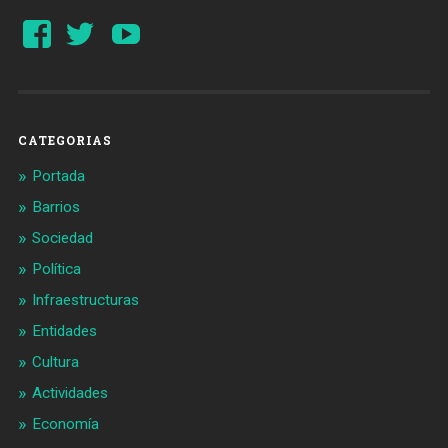
Ver
Ver
YouTube
perfil
perfil
de
de
Barcelonaaldia
@BCN_aldia
en
en
Facebook
Twitter
CATEGORIAS
Portada
Barrios
Sociedad
Política
Infraestructuras
Entidades
Cultura
Actividades
Economía