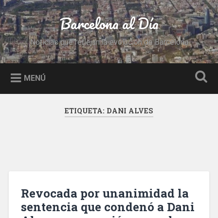
Saltar
al
Barcelona al Día
Buscar
contenido
Noticias que reflejan la evolución de Barcelona
MENÚ
ETIQUETA:
DANI ALVES
Revocada por unanimidad la
sentencia que condenó a Dani