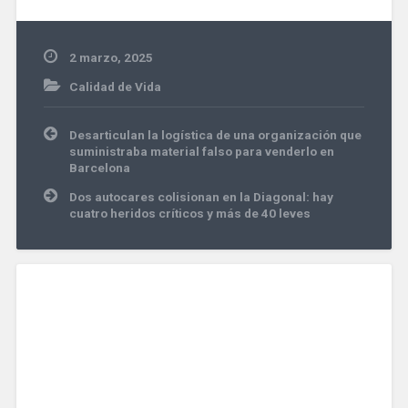
2 marzo, 2025
Calidad de Vida
Navegación
Desarticulan la logística de una organización que
de
suministraba material falso para venderlo en
entradas
Barcelona
Dos autocares colisionan en la Diagonal: hay
cuatro heridos críticos y más de 40 leves