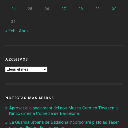
24
25
26
27
28
29
30
31
« Feb
Abr »
ARCHIVOS
Archivos
NOTICIAS MÁS LEIDAS
Aprovat el planejament del nou Museu Carmen Thyssen a
l'antic cinema Comèdia de Barcelona
La Guardia Urbana de Badalona incorporará pistolas Taser
para conflictos de alto riesgo