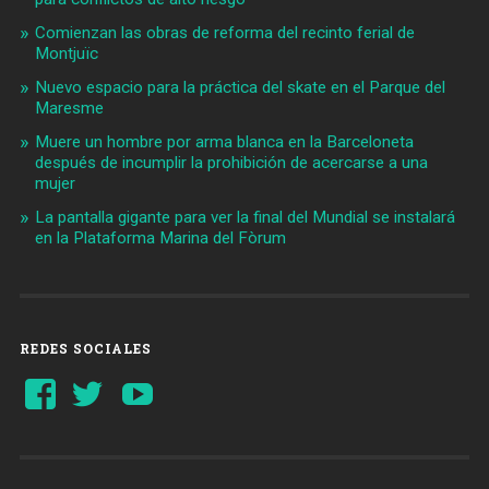
Comienzan las obras de reforma del recinto ferial de
Montjuïc
Nuevo espacio para la práctica del skate en el Parque del
Maresme
Muere un hombre por arma blanca en la Barceloneta
después de incumplir la prohibición de acercarse a una
mujer
La pantalla gigante para ver la final del Mundial se instalará
en la Plataforma Marina del Fòrum
REDES SOCIALES
Ver
Ver
YouTube
perfil
perfil
de
de
Barcelonaaldia
@BCN_aldia
en
en
Facebook
Twitter