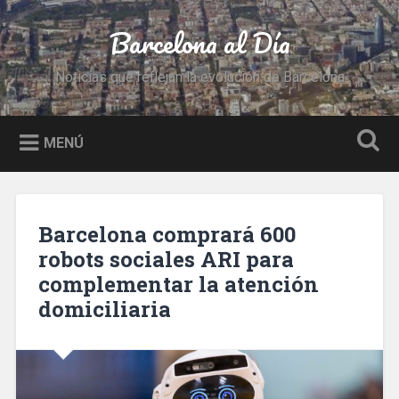
Saltar
al
Barcelona al Día
Buscar
contenido
Noticias que reflejan la evolución de Barcelona
MENÚ
Barcelona comprará 600
robots sociales ARI para
complementar la atención
domiciliaria