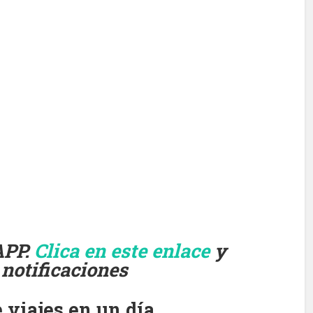
APP.
Clica en este enlace
y
 notificaciones
 viajes en un día