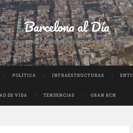
Barcelona al Día
Noticias que reflejan la evolución de Barcelona
POLÍTICA
INFRAESTRUCTURAS
ENTI
AD DE VIDA
TENDENCIAS
GRAN BCN