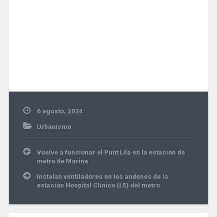
6 agosto, 2024
Urbanismo
Navegación
Vuelve a funcionar el Punt Lila en la estación de
de
metro de Marina
entradas
Instalan ventiladores en los andenes de la
estación Hospital Clínico (L5) del metro