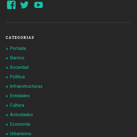
Ver
Ver
YouTube
perfil
perfil
de
de
Barcelonaaldia
@BCN_aldia
en
en
Facebook
Twitter
CATEGORIAS
Portada
Barrios
Sociedad
Política
Infraestructuras
Entidades
Cultura
Actividades
Economía
Urbanismo