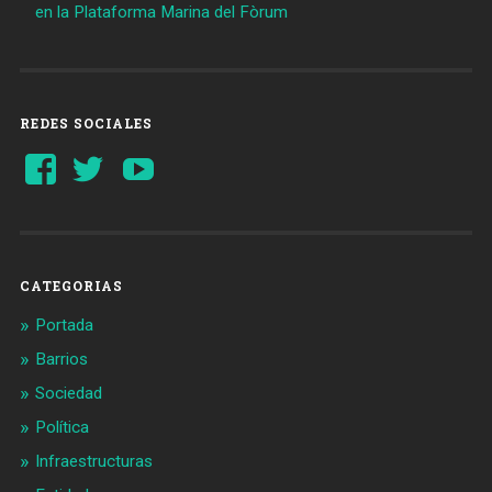
en la Plataforma Marina del Fòrum
REDES SOCIALES
Ver
Ver
YouTube
perfil
perfil
de
de
Barcelonaaldia
@BCN_aldia
en
en
Facebook
Twitter
CATEGORIAS
Portada
Barrios
Sociedad
Política
Infraestructuras