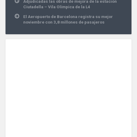
Navegación
Adjudicadas las obras de mejora de la estación
de
Ciutadella – Vila Olímpica de la L4
entradas
El Aeropuerto de Barcelona registra su mejor
noviembre con 3,8 millones de pasajeros