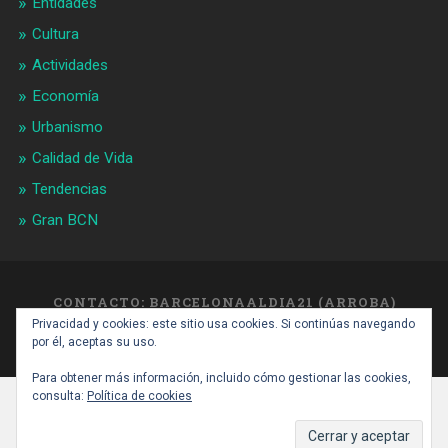
Entidades
Cultura
Actividades
Economía
Urbanismo
Calidad de Vida
Tendencias
Gran BCN
CONTACTO: BARCELONAALDIA21 (ARROBA)
GMAIL.COM
Privacidad y cookies: este sitio usa cookies. Si continúas navegando
SUBIR ↑
por él, aceptas su uso.
Para obtener más información, incluido cómo gestionar las cookies,
consulta:
Política de cookies