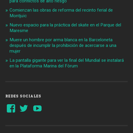
para conflictos de alto riesgo
Comienzan las obras de reforma del recinto ferial de
Montjuïc
Nuevo espacio para la práctica del skate en el Parque del
Maresme
Muere un hombre por arma blanca en la Barceloneta
después de incumplir la prohibición de acercarse a una
mujer
La pantalla gigante para ver la final del Mundial se instalará
en la Plataforma Marina del Fòrum
REDES SOCIALES
Ver
Ver
YouTube
perfil
perfil
de
de
Barcelonaaldia
@BCN_aldia
en
en
Facebook
Twitter