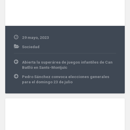
29 mayo, 2023
Sociedad
Navegación
Abierta la superárea de juegos infantiles de Can
de
Batlló en Sants-Montjuïc
entradas
Pedro Sánchez convoca elecciones generales
para el domingo 23 de julio