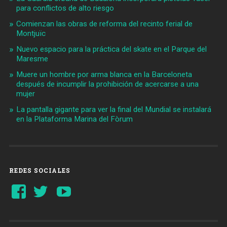
para conflictos de alto riesgo
Comienzan las obras de reforma del recinto ferial de
Montjuïc
Nuevo espacio para la práctica del skate en el Parque del
Maresme
Muere un hombre por arma blanca en la Barceloneta
después de incumplir la prohibición de acercarse a una
mujer
La pantalla gigante para ver la final del Mundial se instalará
en la Plataforma Marina del Fòrum
REDES SOCIALES
Ver
Ver
YouTube
perfil
perfil
de
de
Barcelonaaldia
@BCN_aldia
en
en