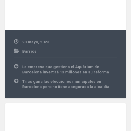
23 mayo, 2023
Barrios
Navegación
La empresa que gestiona el Aquàrium de
de
Barcelona invertirá 13 millones en su reforma
entradas
Trias gana las elecciones municipales en
Barcelona pero no tiene asegurada la alcaldía