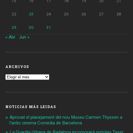
15
16
17
18
19
20
21
22
23
24
25
26
27
28
29
30
31
« Abr
Jun »
ARCHIVOS
Archivos
NOTICIAS MÁS LEIDAS
Aprovat el planejament del nou Museu Carmen Thyssen a
l'antic cinema Comèdia de Barcelona
La Guardia Urbana de Badalona incorporará pistolas Taser