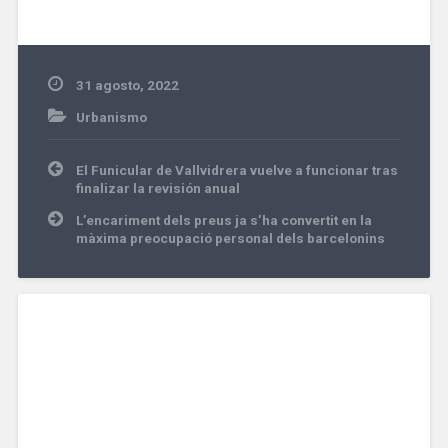
31 agosto, 2022
Urbanismo
Navegación
El Funicular de Vallvidrera vuelve a funcionar tras
de
finalizar la revisión anual
entradas
L’encariment dels preus ja s’ha convertit en la
màxima preocupació personal dels barcelonins