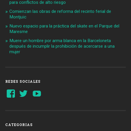
para conflictos de alto riesgo
Comienzan las obras de reforma del recinto ferial de
Montjuïc
Nuevo espacio para la práctica del skate en el Parque del
Maresme
Muere un hombre por arma blanca en la Barceloneta
después de incumplir la prohibición de acercarse a una
mujer
REDES SOCIALES
Ver
Ver
YouTube
perfil
perfil
de
de
Barcelonaaldia
@BCN_aldia
en
en
Facebook
Twitter
CATEGORIAS