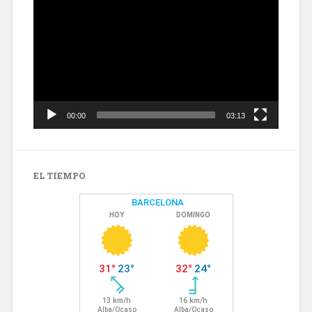
de
vídeo
00:00
03:13
EL TIEMPO