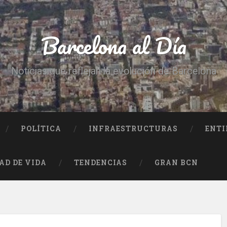
Barcelona al Día
Noticias que reflejan la evolución de Barcelona
POLÍTICA
INFRAESTRUCTURAS
ENTI
AD DE VIDA
TENDENCIAS
GRAN BCN