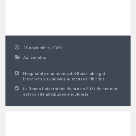
25 noviembre, 2020
Actividades
Navegación
Hospitalet y municipios del Baix Llobregat
de
incorporan 12 nuevos autobuses híbridos
entradas
La Ronda Universidad dejará en 2021 de ser una
estacón de autobuses encubierta