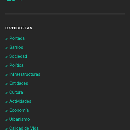
de
de
Barcelonaaldia
@BCN_aldia
en
en
Facebook
Twitter
CATEGORIAS
Portada
Barrios
Sociedad
Política
Infraestructuras
Entidades
Cultura
Actividades
Economía
Urbanismo
Calidad de Vida