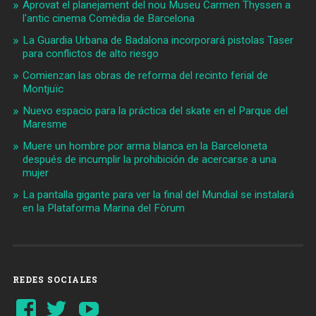
Aprovat el planejament del nou Museu Carmen Thyssen a
l'antic cinema Comèdia de Barcelona
La Guardia Urbana de Badalona incorporará pistolas Taser
para conflictos de alto riesgo
Comienzan las obras de reforma del recinto ferial de
Montjuïc
Nuevo espacio para la práctica del skate en el Parque del
Maresme
Muere un hombre por arma blanca en la Barceloneta
después de incumplir la prohibición de acercarse a una
mujer
La pantalla gigante para ver la final del Mundial se instalará
en la Plataforma Marina del Fòrum
REDES SOCIALES
Ver
Ver
YouTube
perfil
perfil