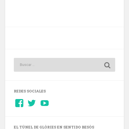
REDES SOCIALES
Ver
Ver
YouTube
perfil
perfil
de
de
Barcelonaaldia
@BCN_aldia
en
en
Facebook
Twitter
EL TÚNEL DE GLÒRIES EN SENTIDO BESÒS