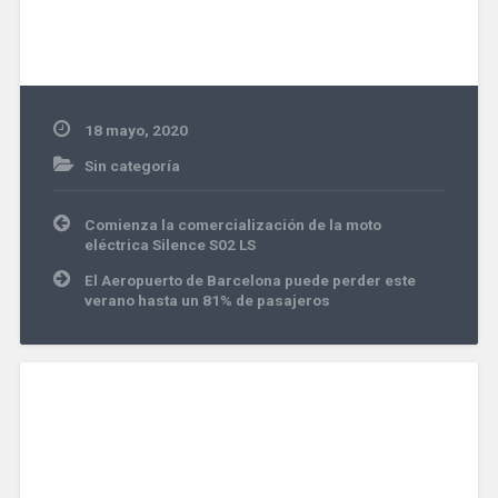
18 mayo, 2020
Sin categoría
Navegación
Comienza la comercialización de la moto
de
eléctrica Silence S02 LS
entradas
El Aeropuerto de Barcelona puede perder este
verano hasta un 81% de pasajeros