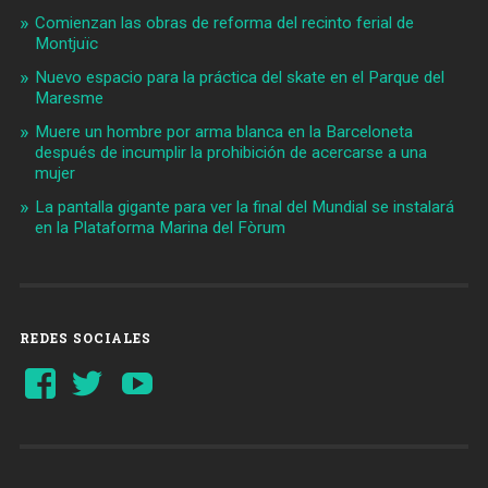
Comienzan las obras de reforma del recinto ferial de
Montjuïc
Nuevo espacio para la práctica del skate en el Parque del
Maresme
Muere un hombre por arma blanca en la Barceloneta
después de incumplir la prohibición de acercarse a una
mujer
La pantalla gigante para ver la final del Mundial se instalará
en la Plataforma Marina del Fòrum
REDES SOCIALES
Ver
Ver
YouTube
perfil
perfil
de
de
Barcelonaaldia
@BCN_aldia
en
en
Facebook
Twitter