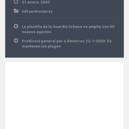
21 enero, 2020
Infraestructuras
Navegación
La plantilla de la Guardia Urbana se amplía con 60
de
nuevos agentes
entradas
Predicció general per a dimecres 22-1-2020: Es
mantenen les pluges