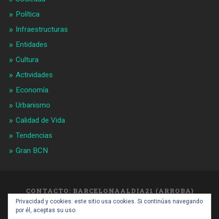
Política
Infraestructuras
Entidades
Cultura
Actividades
Economía
Urbanismo
Calidad de Vida
Tendencias
Gran BCN
CONTACTO: BARCELONAALDIA21 (ARROBA)
GMAIL.COM
Privacidad y cookies: este sitio usa cookies. Si continúas navegando
SUBIR ↑
por él, aceptas su uso.