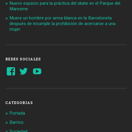
Nuevo espacio para la práctica del skate en el Parque del
Maresme
Muere un hombre por arma blanca en la Barceloneta
después de incumplir la prohibición de acercarse a una
mujer
REDES SOCIALES
Ver
Ver
YouTube
perfil
perfil
de
de
Barcelonaaldia
@BCN_aldia
en
en
Facebook
Twitter
CATEGORIAS
Portada
Barrios
Sociedad