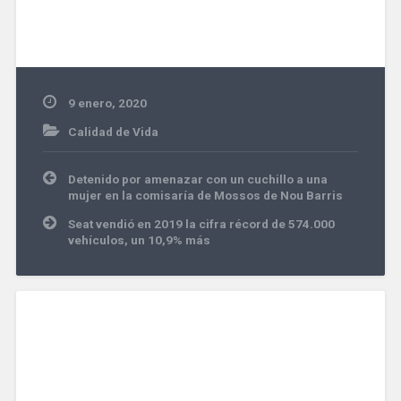
9 enero, 2020
Calidad de Vida
Navegación
Detenido por amenazar con un cuchillo a una
de
mujer en la comisaría de Mossos de Nou Barris
entradas
Seat vendió en 2019 la cifra récord de 574.000
vehículos, un 10,9% más