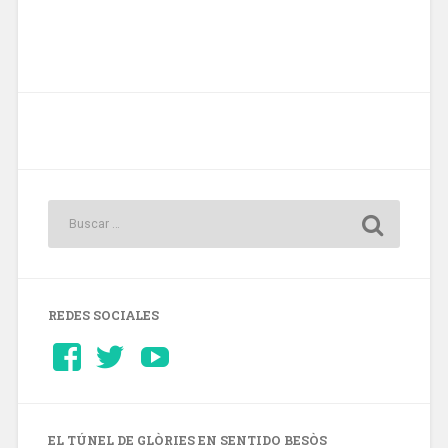
REDES SOCIALES
Ver
Ver
YouTube
perfil
perfil
de
de
Barcelonaaldia
@BCN_aldia
en
en
Facebook
Twitter
EL TÚNEL DE GLÒRIES EN SENTIDO BESÒS