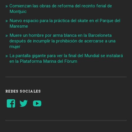
Comienzan las obras de reforma del recinto ferial de
Montjuïc
Nuevo espacio para la práctica del skate en el Parque del
Maresme
Muere un hombre por arma blanca en la Barceloneta
después de incumplir la prohibición de acercarse a una
mujer
La pantalla gigante para ver la final del Mundial se instalará
en la Plataforma Marina del Fòrum
REDES SOCIALES
Ver
Ver
YouTube
perfil
perfil
de
de
Barcelonaaldia
@BCN_aldia
en
en
Facebook
Twitter