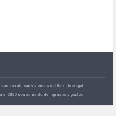
 que en robaban viviendas del Baix Llobregat
a el 2020 con aumento de ingresos y gastos