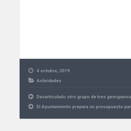
4 octubre, 2019
Actividades
Navegación
Desarticulado otro grupo de tres georgianos
de
entradas
El Ayuntamiento prepara un presupuesto par