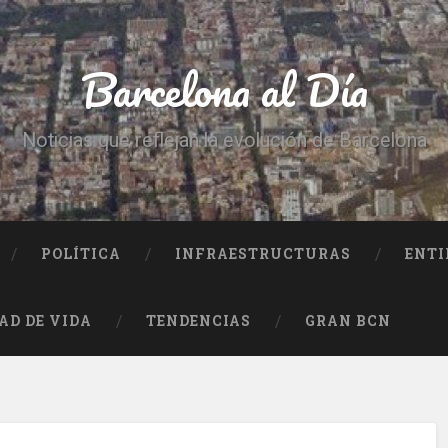
Barcelona al Día
Noticias que reflejan la evolución de Barcelona
POLÍTICA
INFRAESTRUCTURAS
ENTI
AD DE VIDA
TENDENCIAS
GRAN BCN