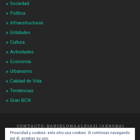
Sociedad
Política
Infraestructuras
Entidades
Cultura
Actividades
Economía
Urbanismo
Calidad de Vida
Tendencias
Gran BCN
CONTACTO: BARCELONAALDIA21 (ARROBA)
GMAIL.COM
Privacidad y cookies: este sitio usa cookies. Si continúas navegando
SUBIR ↑
por él, aceptas su uso.