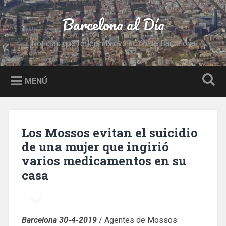
Saltar
al
Barcelona al Día
Buscar
contenido
Noticias que reflejan la evolución de Barcelona
MENÚ
Los Mossos evitan el suicidio
de una mujer que ingirió
varios medicamentos en su
casa
Barcelona 30-4-2019
/ Agentes de Mossos