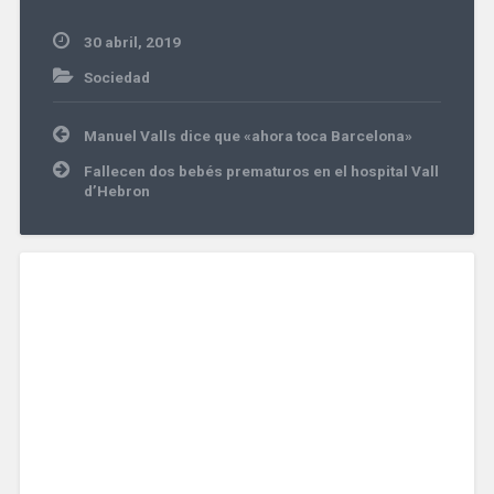
30 abril, 2019
Sociedad
Navegación
Manuel Valls dice que «ahora toca Barcelona»
de
entradas
Fallecen dos bebés prematuros en el hospital Vall
d’Hebron