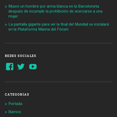
Muere un hombre por arma blanca en la Barceloneta
después de incumplir la prohibición de acercarse a una
mujer
La pantalla gigante para ver la final del Mundial se instalará
en la Plataforma Marina del Fòrum
REDES SOCIALES
Ver
Ver
YouTube
perfil
perfil
de
de
Barcelonaaldia
@BCN_aldia
en
en
Facebook
Twitter
CATEGORIAS
Portada
Barrios