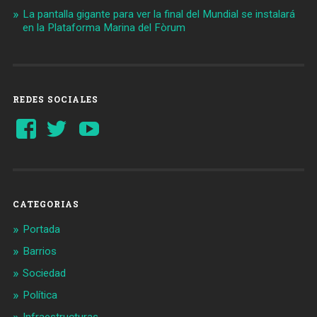
La pantalla gigante para ver la final del Mundial se instalará
en la Plataforma Marina del Fòrum
REDES SOCIALES
Ver
Ver
YouTube
perfil
perfil
de
de
Barcelonaaldia
@BCN_aldia
en
en
Facebook
Twitter
CATEGORIAS
Portada
Barrios
Sociedad
Política