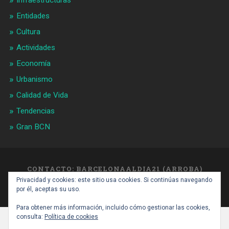
Infraestructuras
Entidades
Cultura
Actividades
Economía
Urbanismo
Calidad de Vida
Tendencias
Gran BCN
CONTACTO: BARCELONAALDIA21 (ARROBA)
GMAIL.COM
Privacidad y cookies: este sitio usa cookies. Si continúas navegando
SUBIR ↑
por él, aceptas su uso.
Para obtener más información, incluido cómo gestionar las cookies,
consulta:
Política de cookies