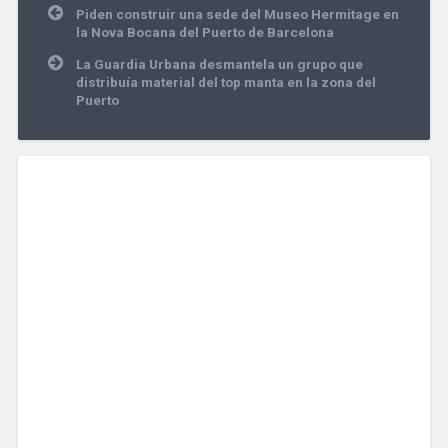
Navegación
Piden construir una sede del Museo Hermitage en
de
la Nova Bocana del Puerto de Barcelona
entradas
La Guardia Urbana desmantela un grupo que
distribuía material del top manta en la zona del
Puerto