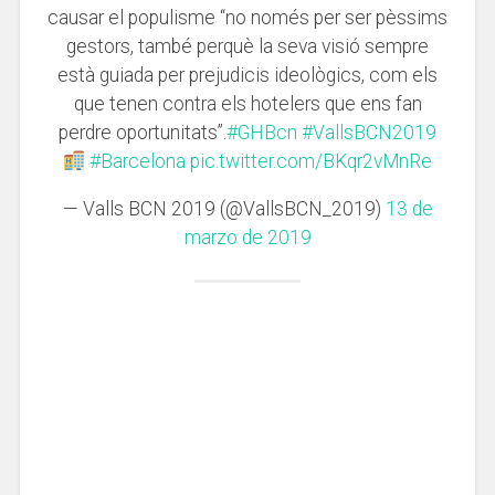
causar el populisme “no només per ser pèssims
gestors, també perquè la seva visió sempre
està guiada per prejudicis ideològics, com els
que tenen contra els hotelers que ens fan
perdre oportunitats”.
#GHBcn
#VallsBCN2019
#Barcelona
pic.twitter.com/BKqr2vMnRe
— Valls BCN 2019 (@VallsBCN_2019)
13 de
marzo de 2019