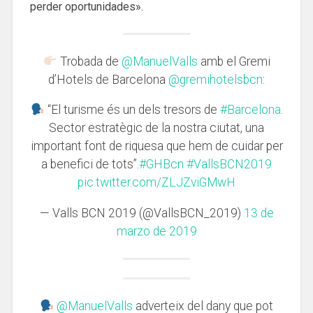
perder oportunidades».
Trobada de
@ManuelValls
amb el Gremi
d’Hotels de Barcelona
@gremihotelsbcn
:
“El turisme és un dels tresors de
#Barcelona
.
Sector estratègic de la nostra ciutat, una
important font de riquesa que hem de cuidar per
a benefici de tots”.
#GHBcn
#VallsBCN2019
pic.twitter.com/ZLJZviGMwH
— Valls BCN 2019 (@VallsBCN_2019)
13 de
marzo de 2019
@ManuelValls
adverteix del dany que pot