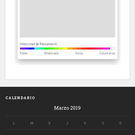
CALENDARIO
Marzo 2019
L
M
X
J
V
S
D