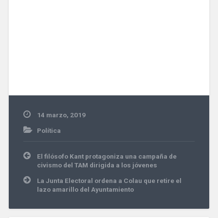
14 marzo, 2019
Política
Navegación
El filósofo Kant protagoniza una campaña de
de
civismo del TAM dirigida a los jóvenes
entradas
La Junta Electoral ordena a Colau que retire el
lazo amarillo del Ayuntamiento