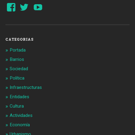
Ver
Ver
YouTube
perfil
perfil
de
de
Barcelonaaldia
@BCN_aldia
en
en
Facebook
Twitter
CATEGORIAS
Portada
Barrios
Sociedad
Política
Infraestructuras
Entidades
Cultura
Actividades
Economía
Urbanismo