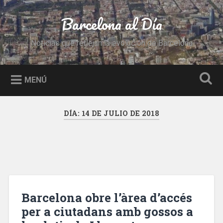
Saltar
al
Barcelona al Día
Buscar
contenido
Noticias que reflejan la evolución de Barcelona
MENÚ
DÍA:
14 DE JULIO DE 2018
Barcelona obre l’àrea d’accés
per a ciutadans amb gossos a