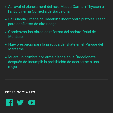
Aprovat el planejament del nou Museu Carmen Thyssen a
l'antic cinema Comèdia de Barcelona
La Guardia Urbana de Badalona incorporará pistolas Taser
para conflictos de alto riesgo
Comienzan las obras de reforma del recinto ferial de
Montjuïc
Nuevo espacio para la práctica del skate en el Parque del
Maresme
Muere un hombre por arma blanca en la Barceloneta
después de incumplir la prohibición de acercarse a una
mujer
REDES SOCIALES
Ver
Ver
YouTube
perfil
perfil
de
de
Barcelonaaldia
@BCN_aldia