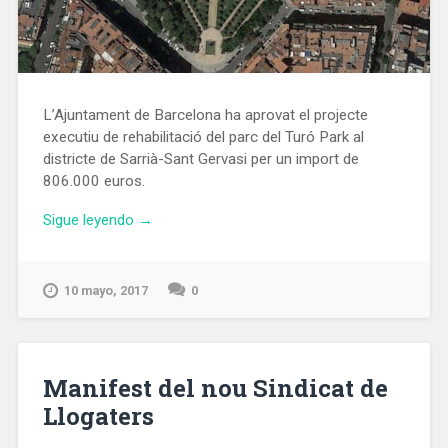
L’Ajuntament de Barcelona ha aprovat el projecte
executiu de rehabilitació del parc del Turó Park al
districte de Sarrià-Sant Gervasi per un import de
806.000 euros.
«Barcelona
Sigue leyendo
→
destinarà
806.000
€
10 mayo, 2017
0
a
la
rehabilitació
del
Manifest del nou Sindicat de
Turó
Llogaters
Park»