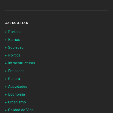
de
de
Barcelonaaldia
@BCN_aldia
en
en
Facebook
Twitter
CATEGORIAS
Portada
Barrios
Sociedad
Política
Infraestructuras
Entidades
Cultura
Actividades
Economía
Urbanismo
Calidad de Vida