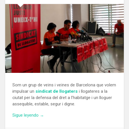
Som un grup de veïns i veïnes de Barcelona que volem
impulsar un
sindicat de llogaters
i llogateres a la
ciutat per la defensa del dret a l’habitatge i un lloguer
assequible, estable, segur i digne.
«Manifest
Sigue leyendo
→
del
nou