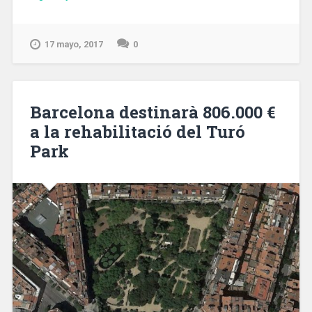
BEI
finançarà
amb
17 mayo, 2017
0
125
M€
la
construcció
Barcelona destinarà 806.000 €
de
a la rehabilitació del Turó
2.198
Park
habitatges
de
lloguer
públic»