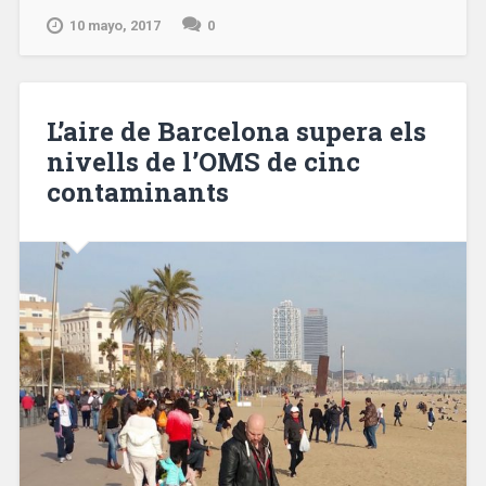
Sindicat
10 mayo, 2017
0
de
Llogaters»
L’aire de Barcelona supera els
nivells de l’OMS de cinc
contaminants