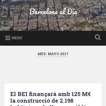
Saltar
al
Barcelona al Día
Buscar
contenido
Noticias que reflejan la evolución de Barcelona
MENÚ
MES:
MAYO 2017
El BEI finançarà amb 125 M€
la construcció de 2.198