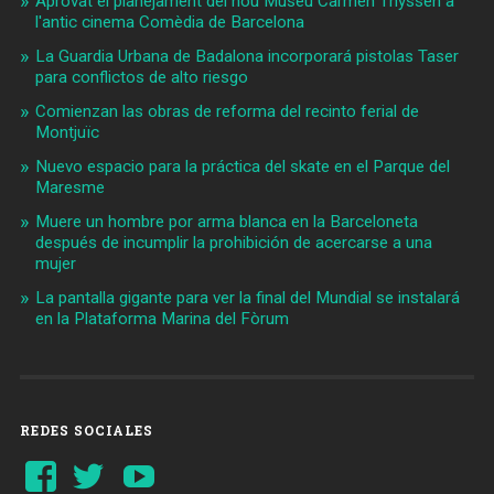
Aprovat el planejament del nou Museu Carmen Thyssen a
l'antic cinema Comèdia de Barcelona
La Guardia Urbana de Badalona incorporará pistolas Taser
para conflictos de alto riesgo
Comienzan las obras de reforma del recinto ferial de
Montjuïc
Nuevo espacio para la práctica del skate en el Parque del
Maresme
Muere un hombre por arma blanca en la Barceloneta
después de incumplir la prohibición de acercarse a una
mujer
La pantalla gigante para ver la final del Mundial se instalará
en la Plataforma Marina del Fòrum
REDES SOCIALES
Ver
Ver
YouTube
perfil
perfil