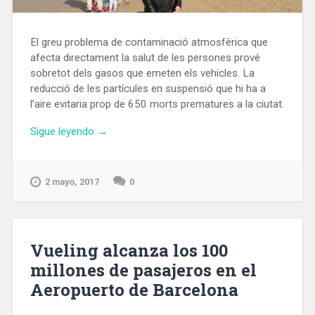
El greu problema de contaminació atmosfèrica que
afecta directament la salut de les persones prové
sobretot dels gasos que emeten els vehicles. La
reducció de les partícules en suspensió que hi ha a
l’aire evitaria prop de 650 morts prematures a la ciutat.
«L’aire
Sigue leyendo
→
de
Barcelona
supera
2 mayo, 2017
0
els
nivells
de
l’OMS
Vueling alcanza los 100
de
millones de pasajeros en el
cinc
Aeropuerto de Barcelona
contaminants»