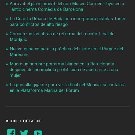
Aprovat el planejament del nou Museu Carmen Thyssen a
l'antic cinema Comèdia de Barcelona
La Guardia Urbana de Badalona incorporará pistolas Taser
para conflictos de alto riesgo
Comienzan las obras de reforma del recinto ferial de
Montjuïc
Nuevo espacio para la práctica del skate en el Parque del
Maresme
Muere un hombre por arma blanca en la Barceloneta
después de incumplir la prohibición de acercarse a una
mujer
La pantalla gigante para ver la final del Mundial se instalará
en la Plataforma Marina del Fòrum
REDES SOCIALES
Ver
Ver
YouTube