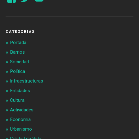
perfil
perfil
de
de
Barcelonaaldia
@BCN_aldia
en
en
Facebook
Twitter
CATEGORIAS
Portada
Barrios
Sociedad
Política
Infraestructuras
Entidades
Cultura
Actividades
Economía
Urbanismo
Calidad de Vida