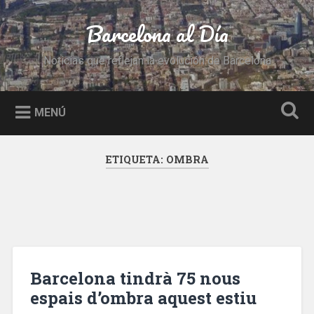
Saltar
al
Barcelona al Día
Buscar
contenido
Noticias que reflejan la evolución de Barcelona
MENÚ
ETIQUETA:
OMBRA
Barcelona tindrà 75 nous
espais d’ombra aquest estiu