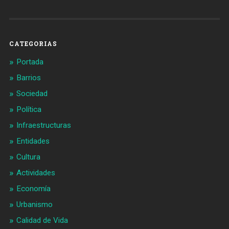
de
de
Barcelonaaldia
@BCN_aldia
en
en
Facebook
Twitter
CATEGORIAS
Portada
Barrios
Sociedad
Política
Infraestructuras
Entidades
Cultura
Actividades
Economía
Urbanismo
Calidad de Vida