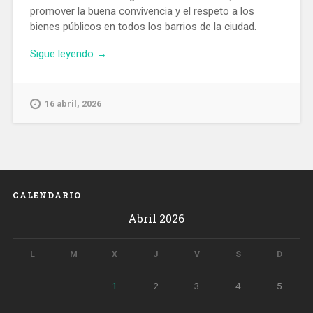
promover la buena convivencia y el respeto a los
bienes públicos en todos los barrios de la ciudad.
«Badalona
Sigue leyendo
→
incorpora
40
agentes
16 abril, 2026
cívicos
que
promoverán
la
convivencia
y
CALENDARIO
el
Abril 2026
respeto
en
los
L
M
X
J
V
S
D
espacios
públicos»
1
2
3
4
5