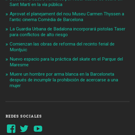
Sant Martí en la vía pública
Aprovat el planejament del nou Museu Carmen Thyssen a
l'antic cinema Comèdia de Barcelona
La Guardia Urbana de Badalona incorporará pistolas Taser
para conflictos de alto riesgo
Comienzan las obras de reforma del recinto ferial de
Montjuïc
Nuevo espacio para la práctica del skate en el Parque del
Maresme
Muere un hombre por arma blanca en la Barceloneta
después de incumplir la prohibición de acercarse a una
mujer
REDES SOCIALES
Ver
Ver
YouTube
perfil
perfil