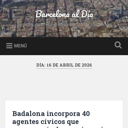
Saltar
al
Barcelona al Día
Buscar
contenido
Noticias que reflejan la evolución de Barcelona
MENÚ
DÍA:
16 DE ABRIL DE 2026
Badalona incorpora 40
agentes cívicos que