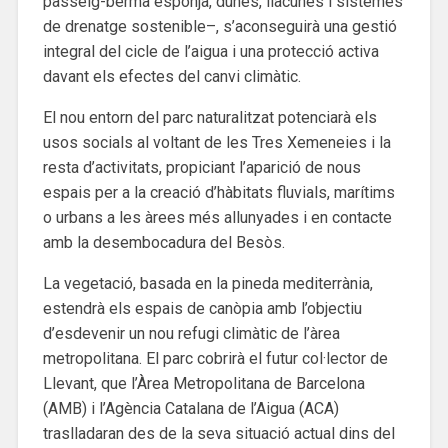
passeig-berma esponja, dunes, llacunes i sistemes
de drenatge sostenible–, s’aconseguirà una gestió
integral del cicle de l’aigua i una protecció activa
davant els efectes del canvi climàtic.
El nou entorn del parc naturalitzat potenciarà els
usos socials al voltant de les Tres Xemeneies i la
resta d’activitats, propiciant l’aparició de nous
espais per a la creació d’hàbitats fluvials, marítims
o urbans a les àrees més allunyades i en contacte
amb la desembocadura del Besòs.
La vegetació, basada en la pineda mediterrània,
estendrà els espais de canòpia amb l’objectiu
d’esdevenir un nou refugi climàtic de l’àrea
metropolitana. El parc cobrirà el futur col·lector de
Llevant, que l’Àrea Metropolitana de Barcelona
(AMB) i l’Agència Catalana de l’Aigua (ACA)
traslladaran des de la seva situació actual dins del