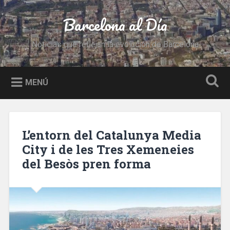
Saltar
al
Barcelona al Día
Buscar
contenido
Noticias que reflejan la evolución de Barcelona
MENÚ
L’entorn del Catalunya Media
City i de les Tres Xemeneies
del Besòs pren forma