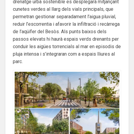
drenatge urbà sostenible es desplegarà mitjançant
cunetes verdes al llarg dels vials principals, que
permetran gestionar separadament l’aigua pluvial,
reduir l’escorrentia i afavorir la infiltració i recàrrega
de l’aqüífer del Besòs. Als punts baixos dels
passos elevats hi haurà espais verds drenants per
conduir les aigües torrencials al mar en episodis de
pluja intensa i s’integraran com a espais lliures al
parc.