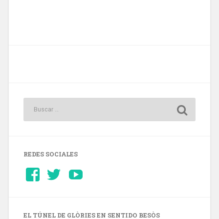
REDES SOCIALES
Ver
Ver
YouTube
perfil
perfil
de
de
Barcelonaaldia
@BCN_aldia
en
en
Facebook
Twitter
EL TÚNEL DE GLÒRIES EN SENTIDO BESÒS