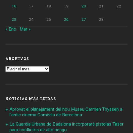
16
17
18
19
20
21
22
23
24
25
26
27
28
« Ene
Mar »
ARCHIVOS
Archivos
NOTICIAS MÁS LEIDAS
Aprovat el planejament del nou Museu Carmen Thyssen a
l'antic cinema Comèdia de Barcelona
La Guardia Urbana de Badalona incorporará pistolas Taser
para conflictos de alto riesgo