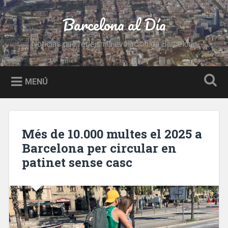
Saltar
al
Barcelona al Día
Buscar
contenido
Noticias que reflejan la evolución de Barcelona
MENÚ
Més de 10.000 multes el 2025 a
Barcelona per circular en
patinet sense casc