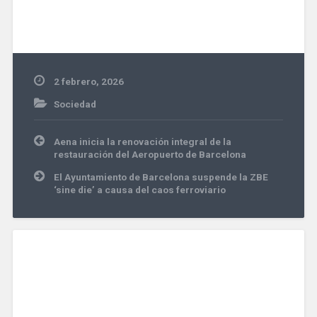
2 febrero, 2026
Sociedad
Navegación
Aena inicia la renovación integral de la
de
restauración del Aeropuerto de Barcelona
entradas
El Ayuntamiento de Barcelona suspende la ZBE
‘sine die’ a causa del caos ferroviario