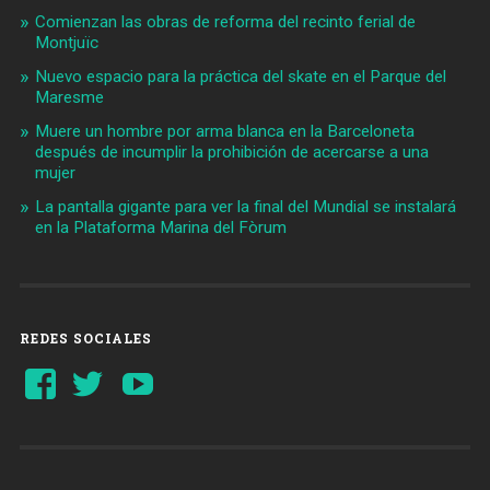
Comienzan las obras de reforma del recinto ferial de
Montjuïc
Nuevo espacio para la práctica del skate en el Parque del
Maresme
Muere un hombre por arma blanca en la Barceloneta
después de incumplir la prohibición de acercarse a una
mujer
La pantalla gigante para ver la final del Mundial se instalará
en la Plataforma Marina del Fòrum
REDES SOCIALES
Ver
Ver
YouTube
perfil
perfil
de
de
Barcelonaaldia
@BCN_aldia
en
en
Facebook
Twitter