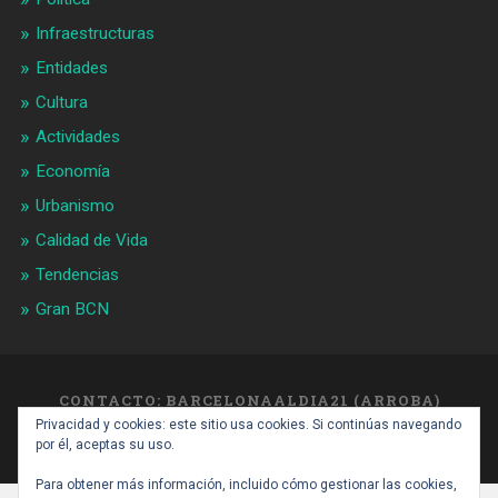
Infraestructuras
Entidades
Cultura
Actividades
Economía
Urbanismo
Calidad de Vida
Tendencias
Gran BCN
CONTACTO: BARCELONAALDIA21 (ARROBA)
GMAIL.COM
Privacidad y cookies: este sitio usa cookies. Si continúas navegando
SUBIR ↑
por él, aceptas su uso.
Para obtener más información, incluido cómo gestionar las cookies,