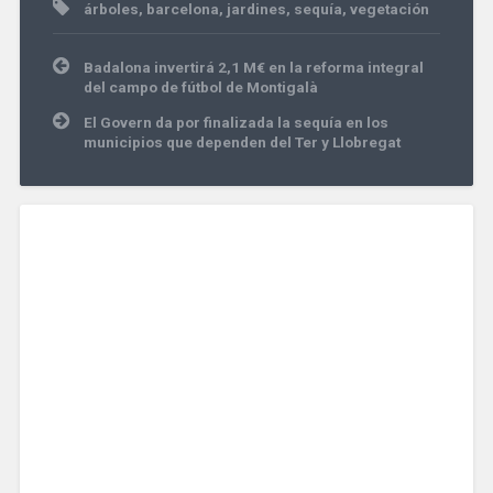
árboles
,
barcelona
,
jardines
,
sequía
,
vegetación
Navegación
Badalona invertirá 2,1 M€ en la reforma integral
de
del campo de fútbol de Montigalà
entradas
El Govern da por finalizada la sequía en los
municipios que dependen del Ter y Llobregat