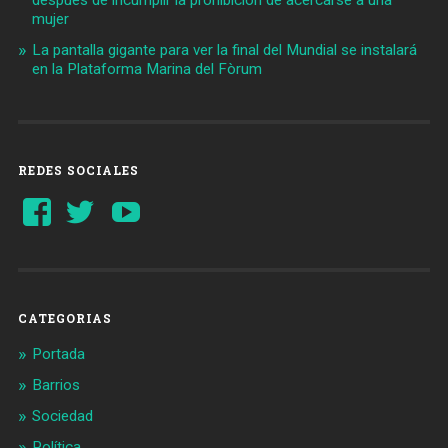
mujer
La pantalla gigante para ver la final del Mundial se instalará
en la Plataforma Marina del Fòrum
REDES SOCIALES
Ver
Ver
YouTube
perfil
perfil
de
de
Barcelonaaldia
@BCN_aldia
en
en
Facebook
Twitter
CATEGORIAS
Portada
Barrios
Sociedad
Política