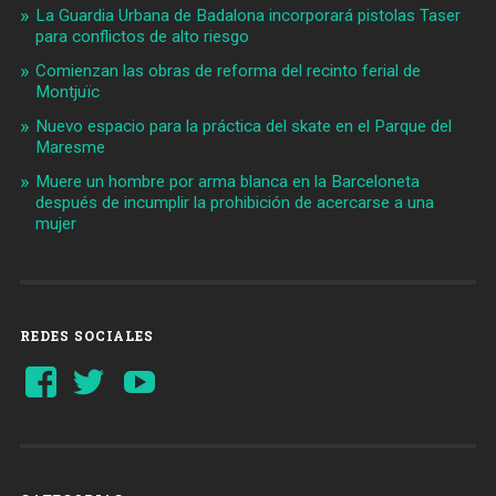
La Guardia Urbana de Badalona incorporará pistolas Taser
para conflictos de alto riesgo
Comienzan las obras de reforma del recinto ferial de
Montjuïc
Nuevo espacio para la práctica del skate en el Parque del
Maresme
Muere un hombre por arma blanca en la Barceloneta
después de incumplir la prohibición de acercarse a una
mujer
REDES SOCIALES
Ver
Ver
YouTube
perfil
perfil
de
de
Barcelonaaldia
@BCN_aldia
en
en
Facebook
Twitter