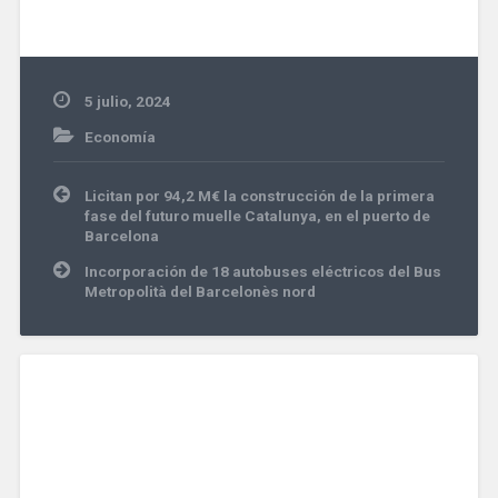
5 julio, 2024
Economía
Navegación
Licitan por 94,2 M€ la construcción de la primera
de
fase del futuro muelle Catalunya, en el puerto de
entradas
Barcelona
Incorporación de 18 autobuses eléctricos del Bus
Metropolità del Barcelonès nord