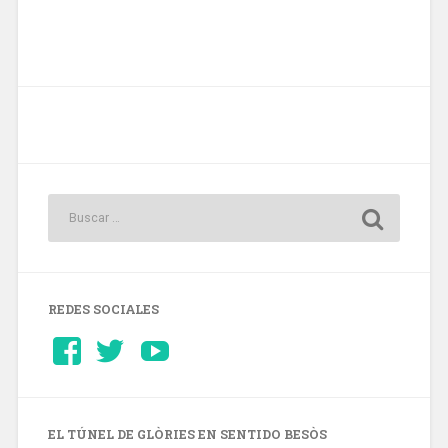
REDES SOCIALES
Ver
Ver
YouTube
perfil
perfil
de
de
Barcelonaaldia
@BCN_aldia
en
en
Facebook
Twitter
EL TÚNEL DE GLÒRIES EN SENTIDO BESÒS