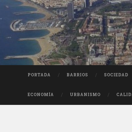
Saltar
al
contenido
Buscar
PORTADA
BARRIOS
SOCIEDAD
ECONOMÍA
URBANISMO
CALID