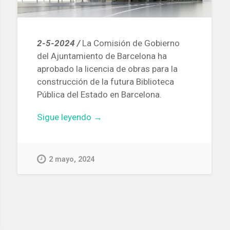
2-5-2024 /
La Comisión de Gobierno
del Ajuntamiento de Barcelona ha
aprobado la licencia de obras para la
construcción de la futura Biblioteca
Pública del Estado en Barcelona.
«Luz
Sigue leyendo
→
verde
para
licitar
2 mayo, 2024
las
obras
de
la
futura