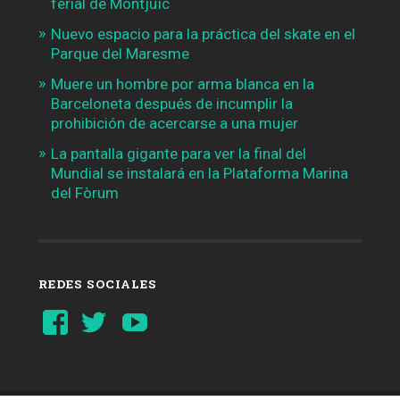
ferial de Montjuïc
Nuevo espacio para la práctica del skate en el
Parque del Maresme
Muere un hombre por arma blanca en la
Barceloneta después de incumplir la
prohibición de acercarse a una mujer
La pantalla gigante para ver la final del
Mundial se instalará en la Plataforma Marina
del Fòrum
REDES SOCIALES
Ver
Ver
YouTube
perfil
perfil
de
de
Barcelonaaldia
@BCN_aldia
en
en
Facebook
Twitter