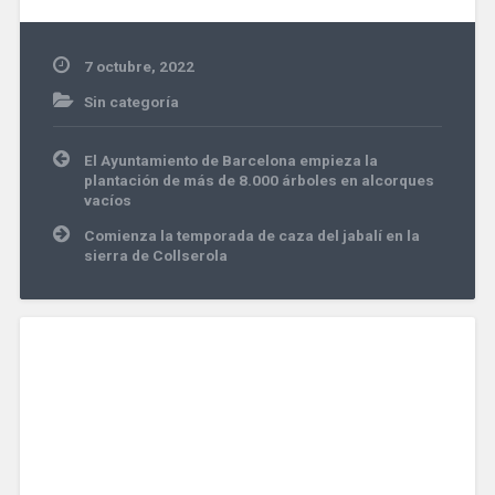
7 octubre, 2022
Sin categoría
Navegación
El Ayuntamiento de Barcelona empieza la
de
plantación de más de 8.000 árboles en alcorques
entradas
vacíos
Comienza la temporada de caza del jabalí en la
sierra de Collserola