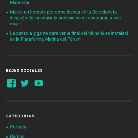
Maresme
Muere un hombre por arma blanca en la Barceloneta
después de incumplir la prohibición de acercarse a una
mujer
La pantalla gigante para ver la final del Mundial se instalará
en la Plataforma Marina del Fòrum
REDES SOCIALES
Ver
Ver
YouTube
perfil
perfil
de
de
Barcelonaaldia
@BCN_aldia
en
en
Facebook
Twitter
CATEGORIAS
Portada
Barrios