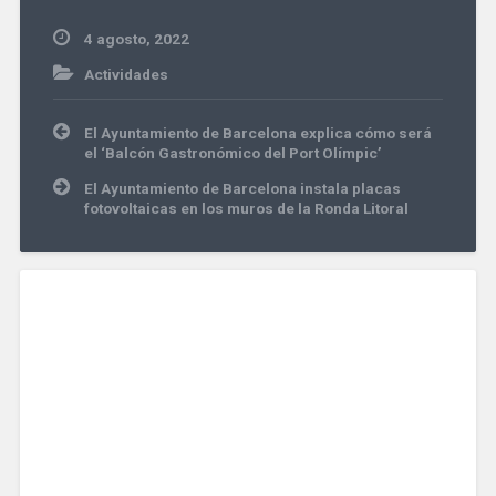
4 agosto, 2022
Actividades
Navegación
El Ayuntamiento de Barcelona explica cómo será
de
el ‘Balcón Gastronómico del Port Olímpic’
entradas
El Ayuntamiento de Barcelona instala placas
fotovoltaicas en los muros de la Ronda Litoral