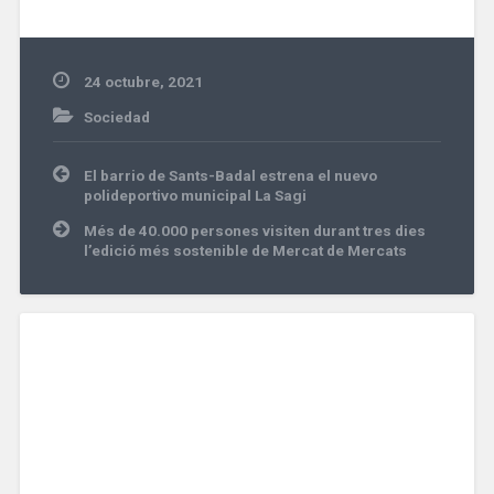
24 octubre, 2021
Sociedad
Navegación
El barrio de Sants-Badal estrena el nuevo
de
polideportivo municipal La Sagi
entradas
Més de 40.000 persones visiten durant tres dies
l’edició més sostenible de Mercat de Mercats