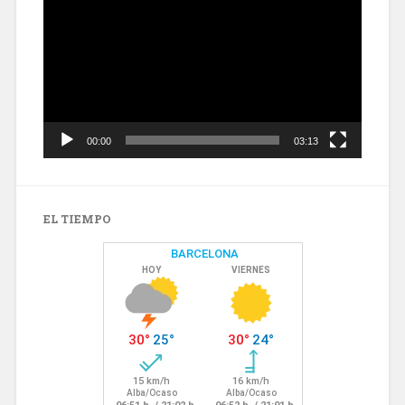
vídeo
00:00
03:13
EL TIEMPO