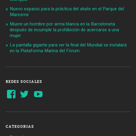
Nuevo espacio para la práctica del skate en el Parque del
Maresme
Muere un hombre por arma blanca en la Barceloneta
después de incumplir la prohibición de acercarse a una
mujer
La pantalla gigante para ver la final del Mundial se instalará
en la Plataforma Marina del Fòrum
REDES SOCIALES
Ver
Ver
YouTube
perfil
perfil
de
de
Barcelonaaldia
@BCN_aldia
en
en
Facebook
Twitter
CATEGORIAS