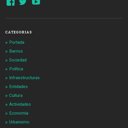
perfil
perfil
de
de
Barcelonaaldia
@BCN_aldia
en
en
Facebook
Twitter
CATEGORIAS
Portada
Barrios
Sociedad
Política
Infraestructuras
Entidades
Cultura
Actividades
Economía
Urbanismo