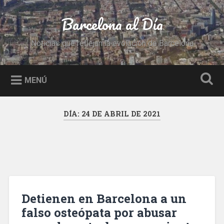
Saltar
al
Barcelona al Día
Buscar
contenido
Noticias que reflejan la evolución de Barcelona
MENÚ
DÍA:
24 DE ABRIL DE 2021
Detienen en Barcelona a un
falso osteópata por abusar