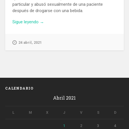
particular y abusó sexualmente de una paciente
después de drogarse con una bebida.
«Detienen
Sigue leyendo
→
en
Barcelona
a
24 abril, 2021
un
falso
osteópata
por
abusar
sexualmente
de
CALENDARIO
una
Abril 2021
paciente
mediante
sumisión
L
M
X
J
V
S
D
química»
1
2
3
4