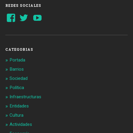
REDES SOCIALES
Ver
Ver
YouTube
perfil
perfil
de
de
Barcelonaaldia
@BCN_aldia
en
en
Facebook
Twitter
CATEGORIAS
Portada
Barrios
Sociedad
Política
Infraestructuras
Entidades
Cultura
Actividades