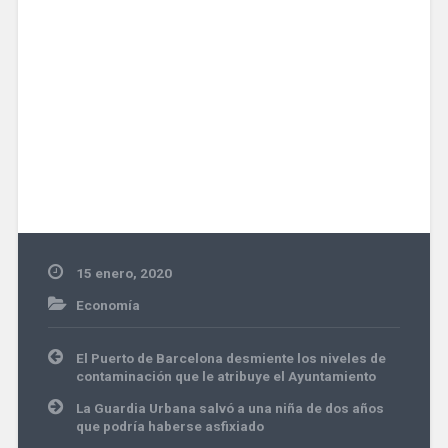
15 enero, 2020
Economía
Navegación
El Puerto de Barcelona desmiente los niveles de
de
contaminación que le atribuye el Ayuntamiento
entradas
La Guardia Urbana salvó a una niña de dos años
que podría haberse asfixiado