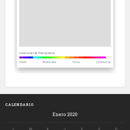
CALENDARIO
Enero 2020
L
M
X
J
V
S
D