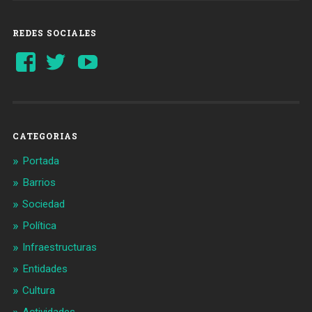
REDES SOCIALES
Ver
Ver
YouTube
perfil
perfil
de
de
Barcelonaaldia
@BCN_aldia
en
en
Facebook
Twitter
CATEGORIAS
Portada
Barrios
Sociedad
Política
Infraestructuras
Entidades
Cultura
Actividades