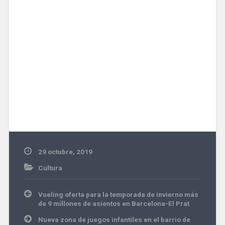
29 octubre, 2019
Cultura
Navegación
Vueling oferta para la temporada de invierno más
de
de 9 millones de asientos en Barcelona-El Prat
entradas
Nueva zona de juegos infantiles en el barrio de