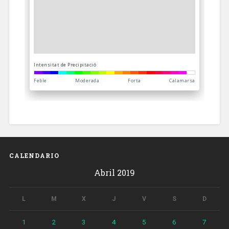
CALENDARIO
Abril 2019
L
M
X
J
V
S
D
1
2
3
4
5
6
7