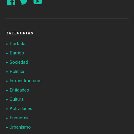
perfil
perfil
de
de
Barcelonaaldia
@BCN_aldia
en
en
Facebook
Twitter
CATEGORIAS
Portada
Barrios
Sociedad
Política
Infraestructuras
Entidades
Cultura
Actividades
Economía
Urbanismo