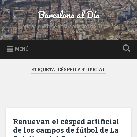
Saltar
al
Barcelona al Día
Buscar
contenido
Noticias que reflejan la evolución de Barcelona
MENÚ
ETIQUETA:
CÉSPED ARTIFICIAL
Renuevan el césped artificial
de los campos de fútbol de La