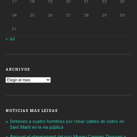
17
18
19
20
21
22
23
24
25
26
27
28
29
30
31
« Jul
ARCHIVOS
Archivos
NOTICIAS MÁS LEIDAS
Detienen a cuatro hombres por robar cables de cobre en
Sant Martí en la vía pública
Aprovat el planejament del nou Museu Carmen Thyssen a