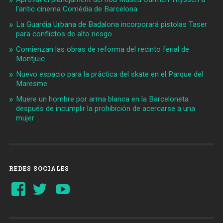
l'antic cinema Comèdia de Barcelona
La Guardia Urbana de Badalona incorporará pistolas Taser
para conflictos de alto riesgo
Comienzan las obras de reforma del recinto ferial de
Montjuïc
Nuevo espacio para la práctica del skate en el Parque del
Maresme
Muere un hombre por arma blanca en la Barceloneta
después de incumplir la prohibición de acercarse a una
mujer
REDES SOCIALES
Ver
Ver
YouTube
perfil
perfil
de
de
Barcelonaaldia
@BCN_aldia
en
en