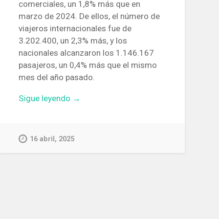
comerciales, un 1,8% más que en
marzo de 2024. De ellos, el número de
viajeros internacionales fue de
3.202.400, un 2,3% más, y los
nacionales alcanzaron los 1.146.167
pasajeros, un 0,4% más que el mismo
mes del año pasado.
«El
Sigue leyendo
→
Aeropuerto
de
Barcelona
16 abril, 2025
registró
11,8
millones
de
pasajeros
el