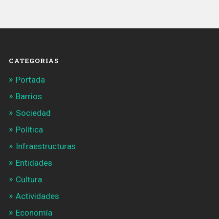
primer
trimestre
del
año»
CATEGORIAS
Portada
Barrios
Sociedad
Política
Infraestructuras
Entidades
Cultura
Actividades
Economía