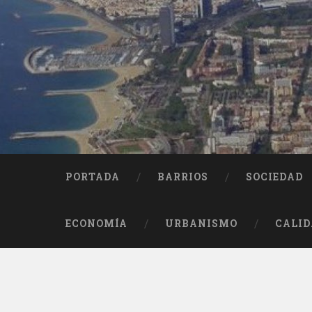
Saltar
al
contenido
Buscar
PORTADA
BARRIOS
SOCIEDAD
ECONOMÍA
URBANISMO
CALID