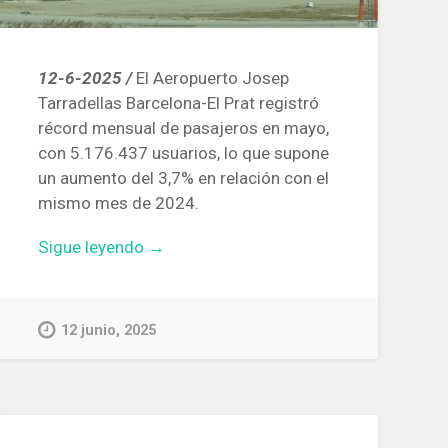
12-6-2025 /
El Aeropuerto Josep
Tarradellas Barcelona-El Prat registró
récord mensual de pasajeros en mayo,
con 5.176.437 usuarios, lo que supone
un aumento del 3,7% en relación con el
mismo mes de 2024.
«En
Sigue leyendo
→
mayo
pasaron
por
12 junio, 2025
el
Aeropuerto
de
Barcelona
5,17